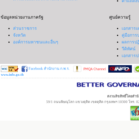
คำแถลง
ข้อมูลหน่วยงานภาครัฐ
ศูนย์ความรู้
ส่วนราชการ
เอกสารเ
จังหวัด
คู่มือกา
องค์การมหาชนและอื่นๆ
ผลการปฏ
วีดิทัศน์
เอกสารป
Facebook สำนักงาน ก.พ.ร.
www.info.go.th
สงวนลิขสิทธิ์โดยส
59/1 ถนนพิษณุโลก แขวงดุสิต เขตดุสิต กรุงเทพฯ 10300 โทร. 0